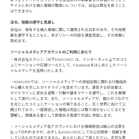
サイトにおける個人情報の取扱いについては、当社は責任を負うこと
はできません
法令、規範の遵守と見直し
当社は、保有する個人情報に関して適用される日本の法令、その他規
範を遵守するとともに、本ポリシーの内容を適宜見直し、その改善に
努めます。
ソーシャルメディアアカウントのご利用にあたり
・株式会社カクシン（以下KAKUSIN）は、インターネット上でのコミ
ュニケーションや広報ツールとして、Facebookをはじめとしたソーシ
ャルメディアを活用いたします。
・KAKUSINでは、ソーシャルメディアへの参加全般に関わる行動指針
や心構えを示したガイドラインを定めています。運営する担当者は、
ガイドラインに定める姿勢・行動や基本マナーを遵守し、これを業務
として遂行いたします。また、ソーシャルメディアが、個人のつながり
を元としたコミュニケーションの場であること、広く世界に向けて公
開されており、一度発信した情報は完全には取り消せないことなどを
理解し、良識ある者として節度ある態度で対話に参加します。
・ソーシャルメディア各アカウントにおける情報発信は細心の注意を
払って行われますが、必ずしもKAKUSINとしての公式発表・見解を表
しているものではありません。あらかじめご了承ください。正式な発