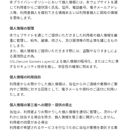
本プライバシーポリシーにおいて個人情報とは、本ウェブサイトを通
じて利用者からご提供頂く氏名、住所、電話番号、電子メールアドレ
ス等、利用者個人を識別できる情報あるいは利用者個人に固有の情報
を意味します。
個人情報の管理
本ウェブサイトを通じてご提供いただきました利用者の個人情報を厳
重に管理し、紛失、破壊、改ざん、及び漏洩等の防止策を講じるもの
とします。
また、個人情報をご提供いただきます際には、盗聴やなりすましによ
る漏洩防止の為、
SSL(Secure Sockets Layer)による個人情報の暗号化、またはこれに準
ずるセキュリティ技術を施し、安全性の確保に努めます。
個人情報の利用目的
利用者からお預かりした個人情報は、当社からのご連絡や業務のご案
内やご質問に対する回答として、電子メールや資料のご送付に利用い
たします。
個人情報の第三者への開示・提供の禁止
当社は、利用者よりお預かりした個人情報を適切に管理し、次のいず
れかに該当する場合を除き、個人情報を第三者に開示いたしません。
利用者の同意がある場合
利用者が希望されるサービスを行なうために当社が業務を委託する業