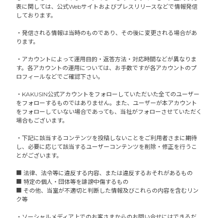
表に関しては、公式Webサイトおよびプレスリリースなどで情報発信
しております。
・発信される情報は当時のものであり、その後に変更される場合があ
ります。
・アカウントによって運用目的・返答方法・対応時間などが異なりま
す。各アカウントの運用については、お手数ですが各アカウントのプ
ロフィールなどでご確認下さい。
・KAKUSIN公式アカウントをフォローしていただいた全てのユーザー
をフォローするものではありません。また、ユーザーが本アカウント
をフォローしていない場合であっても、当社がフォローさせていただく
場合もございます。
・下記に該当するコンテンツを投稿しないことをご利用者さまに期待
し、必要に応じて該当するユーザーコンテンツを削除・修正を行うこ
とがございます。
■ 法律、法令等に違反する内容、または違反するおそれがあるもの
■ 特定の個人・団体等を誹謗中傷するもの
■ その他、当室が不適切と判断した情報及びこれらの内容を含むリン
ク等
・ソーシャルメディア上でのお客さまからのお問い合せにはできるだ